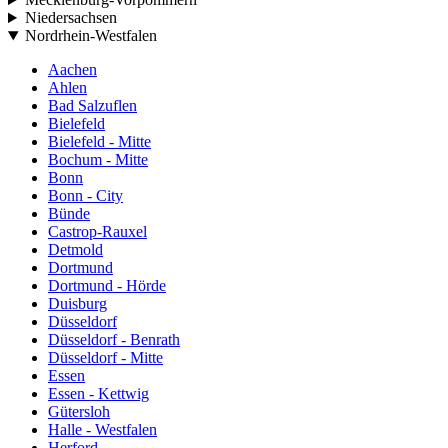
Niedersachsen
Nordrhein-Westfalen
Aachen
Ahlen
Bad Salzuflen
Bielefeld
Bielefeld - Mitte
Bochum - Mitte
Bonn
Bonn - City
Bünde
Castrop-Rauxel
Detmold
Dortmund
Dortmund - Hörde
Duisburg
Düsseldorf
Düsseldorf - Benrath
Düsseldorf - Mitte
Essen
Essen - Kettwig
Gütersloh
Halle - Westfalen
Herford